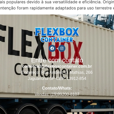
 populares devido à sua versatilidade e eficiência. Origin
contenção foram rapidamente adaptados para uso terrestre 
Entre com contato
comercial@flexboxcontainer.com.br
Endereço: Rua Antônio O. Mathias, 266
Jaguariúna-SP CEP: 13912-854
Contato/Whats:
Vendas: (19)99200-8107