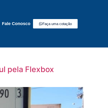
Fale Conosco
Faça uma cotação
ul pela Flexbox