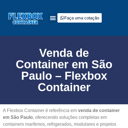
Faça uma cotação
Quem somos
Tipos de containers à venda
Fale Conosco
Venda de
Container em São
Paulo – Flexbox
Container
A Flexbox Container é referência em
venda de container
em São Paulo
, oferecendo soluções completas em
containers marítimos, refrigerados, modulares e projetos