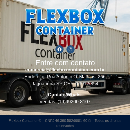
Entre com contato
comercial@flexboxcontainer.com.br
Endereço: Rua Antônio O. Mathias, 266
Jaguariúna-SP CEP: 13912-854
Contato/Whats:
Vendas: (19)99200-8107
Flexbox Container © – CNPJ 46.390.582/0001-60 © – Todos os direitos
reservados