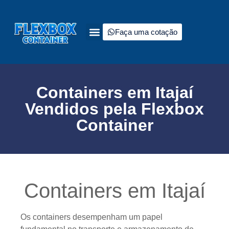
Faça uma cotação
Quem somos
Tipos de containers à venda
Fale Conosco
Containers em Itajaí
Vendidos pela Flexbox
Container
Containers em Itajaí
Os containers desempenham um papel