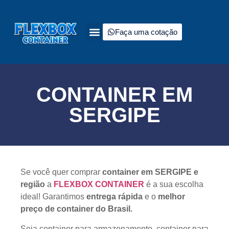
Faça uma cotação
Quem somos
Tipos de containers à venda
Fale Conosco
CONTAINER EM
SERGIPE
Se você quer comprar
container em SERGIPE e
região
a
FLEXBOX CONTAINER
é a sua escolha
ideal! Garantimos
entrega rápida
e o
melhor
preço de container do Brasil.
Seja container para armazenamento, container para