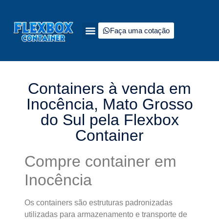
Faça uma cotação
Quem somos
Tipos de containers à venda
Fale Conosco
Containers à venda em
Inocência, Mato Grosso
do Sul pela Flexbox
Container
Compre container em
Inocência
Os containers são estruturas padronizadas
utilizadas para armazenamento e transporte de