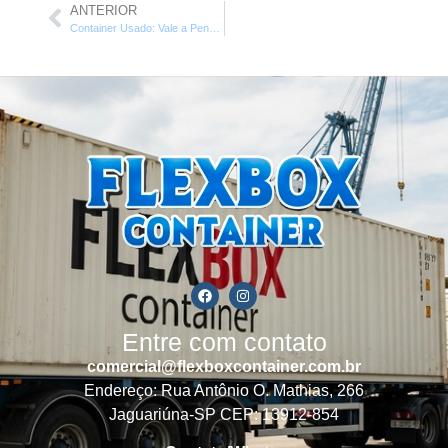
ANTERIOR
Container Usado: Vale a Pena? Quando Comprar?
Entre com contato
comercial@flexboxcontainer.com.br
Endereço: Rua Antônio O. Mathias, 266
Jaguariúna-SP CEP: 13912-854