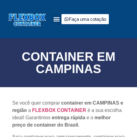
Faça uma cotação
Quem somos
Tipos de containers à venda
Fale Conosco
CONTAINER EM
CAMPINAS
Se você quer comprar
container em CAMPINAS e
região
a
FLEXBOX CONTAINER
é a sua escolha
ideal! Garantimos
entrega rápida
e o
melhor
preço de container do Brasil.
Seja container para armazenamento, container para