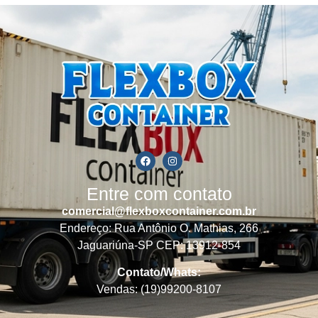
Entre com contato
comercial@flexboxcontainer.com.br
Endereço: Rua Antônio O. Mathias, 266
Jaguariúna-SP CEP: 13912-854
Contato/Whats:
Vendas: (19)99200-8107