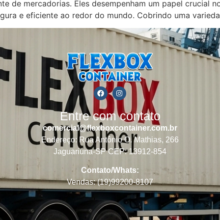
iente de mercadorias. Eles desempenham um papel crucial 
ura e eficiente ao redor do mundo. Cobrindo uma varieda
Entre com contato
comercial@flexboxcontainer.com.br
Endereço: Rua Antônio O. Mathias, 266
Jaguariúna-SP CEP: 13912-854
Contato/Whats:
Vendas: (19)99200-8107