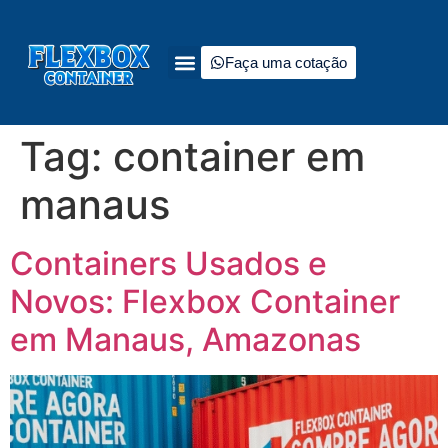
Faça uma cotação
Tag:
container em
manaus
Containers Usados e
Novos: Flexbox Container
em Manaus, Amazonas