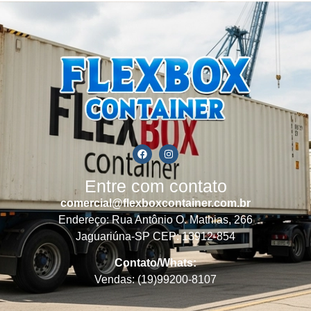
Entre com contato
comercial@flexboxcontainer.com.br
Endereço: Rua Antônio O. Mathias, 266
Jaguariúna-SP CEP: 13912-854
Contato/Whats:
Vendas: (19)99200-8107