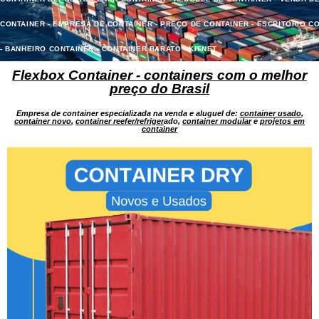
CONTAINER - EMPRESA DE CONTAINER - PREÇO DE CONTAINER - ESCRITORIO C
- BANHEIRO CONTAINER - CONTAINER BARATO - KITNET
Flexbox Container - containers com o melhor
preço do Brasil
Empresa de container especializada na venda e aluguel de:
container usado
,
container novo
,
container reefer/refriger
ado,
container modular
e
projetos em
container