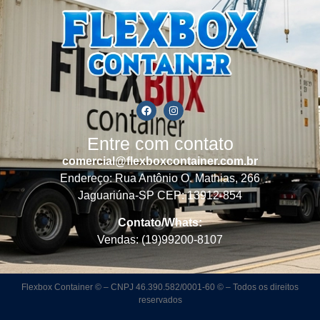
Entre com contato
comercial@flexboxcontainer.com.br
Endereço: Rua Antônio O. Mathias, 266
Jaguariúna-SP CEP: 13912-854
Contato/Whats:
Vendas: (19)99200-8107
Flexbox Container © – CNPJ 46.390.582/0001-60 © – Todos os direitos
reservados