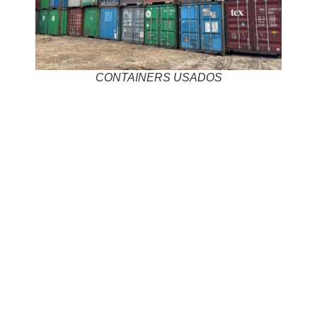
CONTAINERS USADOS
Está pensando em investir em um container, mas quer
economizar? Comprar um
container usado
pode ser a
escolha ideal. Neste guia, você vai conhecer as
principais
vantagens de adquirir containers usados
, como
economia, impacto ambiental positivo e rapidez na entrega.
Por Que Optar por um Container Usado?
Com o crescimento da demanda por soluções logísticas e
estruturas modulares, o
mercado de containers usados
se
tornou uma alternativa inteligente e viável. Ao contrário do
que muitos pensam, containers usados podem oferecer
excelente custo-benefício
, desde que sejam bem
avaliados.