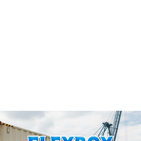
usado
é uma escolha estratégica. Desde que seja avaliado
corretamente, ele pode atender perfeitamente às
necessidades do seu projeto, com um investimento muito
mais acessível.
container usado vale a pena
container reciclado
container sustentável
container barato para obra
container reaproveitado
container para transporte custo-benefício
container ecológico
economia com container usado
logística com container reutilizado
projetos com container reaproveitado