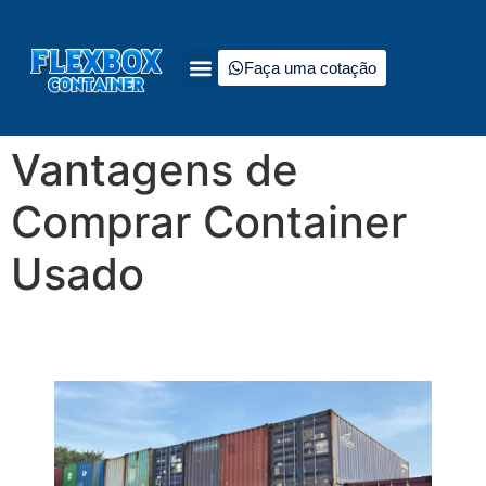
Faça uma cotação
Quem somos
Tipos de containers à venda
Fale Conosco
Vantagens de
Comprar Container
Usado
Custos, Sustentabilidade e Agilidade