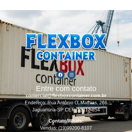
Entre com contato
comercial@flexboxcontainer.com.br
Endereço: Rua Antônio O. Mathias, 266
Jaguariúna-SP CEP: 13912-854
Contato/Whats:
Vendas: (19)99200-8107