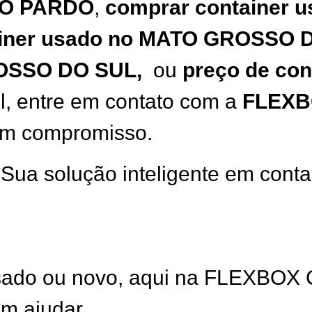
IO PARDO
,
comprar container 
iner usado no
MATO GROSSO D
OSSO DO SUL,
ou
preço de con
l, entre em contato com a
FLEXB
em compromisso.
 solução inteligente em contai
usado ou novo, aqui na FLEXBO
m ajudar.