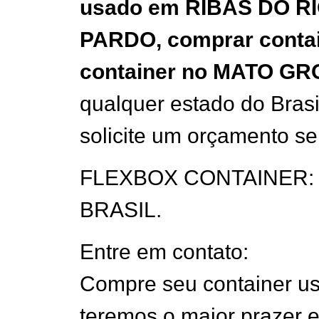
usado em R
IBAS DO R
PARDO,
comprar conta
container n
o MATO GR
qualquer estado do Brasi
solicite um orçamento s
FLEXBOX CONTAINER: Sua
BRASIL.
Entre em contato:
Compre seu container 
teremos o maior prazer e