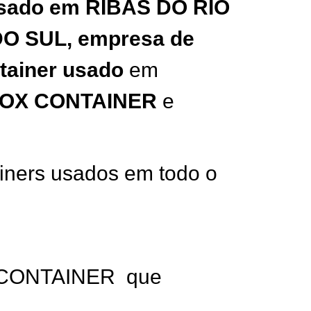
usado em R
IBAS DO RIO
O SUL,
empresa de
tainer usado
em
OX CONTAINER
e
ners usados em todo o
X CONTAINER que