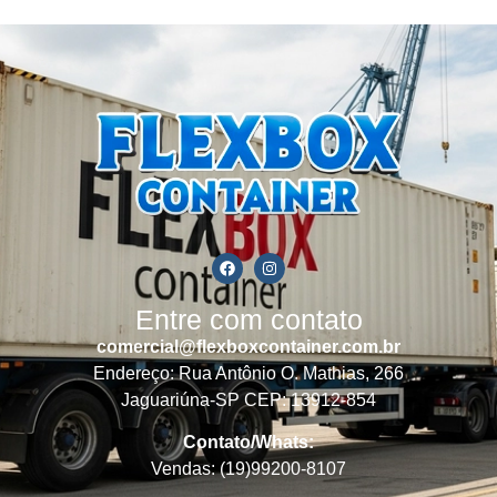
Entre com contato
comercial@flexboxcontainer.com.br
Endereço: Rua Antônio O. Mathias, 266
Jaguariúna-SP CEP: 13912-854
Contato/Whats:
Vendas: (19)99200-8107