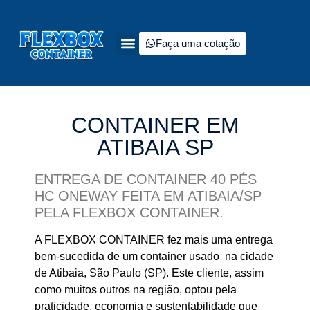
Faça uma cotação
Quem somos
Tipos de containers à venda
Fale Conosco
CONTAINER EM
ATIBAIA SP
ENTREGA DE CONTAINER 40 PÉS
HC ONEWAY FEITA EM ATIBAIA/SP
PELA FLEXBOX CONTAINER.
A FLEXBOX CONTAINER fez mais uma entrega
bem-sucedida de um container usado na cidade
de Atibaia, São Paulo (SP). Este cliente, assim
como muitos outros na região, optou pela
praticidade, economia e sustentabilidade que